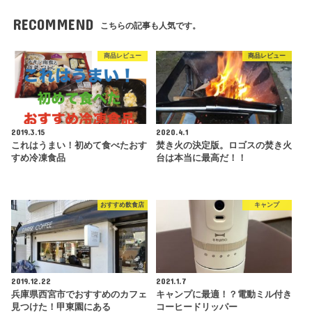
RECOMMEND
こちらの記事も人気です。
商品レビュー
商品レビュー
2019.3.15
2020.4.1
これはうまい！初めて食べたおす
焚き火の決定版。ロゴスの焚き火
すめ冷凍食品
台は本当に最高だ！！
おすすめ飲食店
キャンプ
2019.12.22
2021.1.7
兵庫県西宮市でおすすめのカフェ
キャンプに最適！？電動ミル付き
見つけた！甲東園にある
コーヒードリッパー