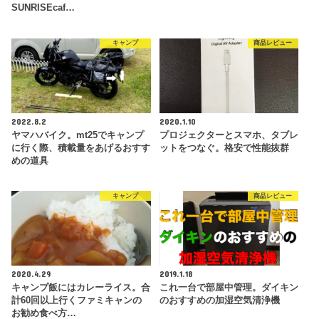
SUNRISEcaf…
キャンプ
商品レビュー
2022.8.2
2020.1.10
ヤマハバイク。mt25でキャンプ
プロジェクターとスマホ、タブレ
に行く際、積載量をあげるおすす
ットをつなぐ。格安で性能抜群
めの道具
キャンプ
商品レビュー
2020.4.29
2019.1.18
キャンプ飯にはカレーライス。合
これ一台で部屋中管理。ダイキン
計60回以上行くファミキャンの
のおすすめの加湿空気清浄機
お勧め食べ方…