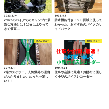
2022.8.19
2022.8.7
250ccのバイクでのキャンプに最
防水機能付き！２０回以上使って
適な方法とは？10回以上やって
わかった。おすすめのバイクのサ
きて最高…
イドバック
商品レビュー
商品レビュー
2019.8.17
2019.6.22
2輪のスケボー。人気爆発の理由
仕事や会議に最適！お財布に優し
がわかりました。めっちゃ楽し
く小型のボイスレコーダー
い！！