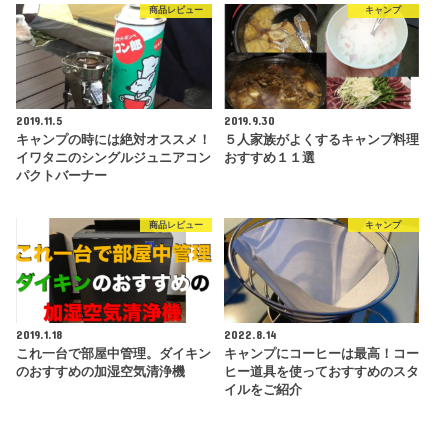
商品レビュー
キャンプ
2019.11.5
2019.9.30
キャンプの時には絶対オススメ！
５人家族がよくするキャンプ料理
イワタニのシングルジュニアコン
おすすめ１１選
パクトバーナー
商品レビュー
キャンプ
2019.1.18
2022.8.14
これ一台で部屋中管理。ダイキン
キャンプにコーヒーは最高！コー
のおすすめの加湿空気清浄機
ヒー道具を使っておすすめのスタ
イルをご紹介