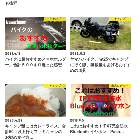
も抜群
キャンプ
キャンプ
2021.4.12
2022.8.2
バイクに超おすすめスマホホルダ
ヤマハバイク。mt25でキャンプ
ー。合計５００キロ走った感想
に行く際、積載量をあげるおすす
めの道具
キャンプ
商品レビュー
2020.4.29
2018.9.5
キャンプ飯にはカレーライス。合
これはおすすめ！IPX7完全防水
計60回以上行くファミキャンの
Bluetooth イヤホン Paso…
お勧め食べ方…