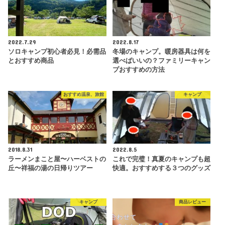
2022.7.29
2022.8.17
ソロキャンプ初心者必見！必需品
冬場のキャンプ。暖房器具は何を
とおすすめ商品
選べばいいの？ファミリーキャン
プおすすめの方法
おすすめ温泉、旅館
キャンプ
2018.8.31
2022.8.5
ラーメンまこと屋〜ハーベストの
これで完璧！真夏のキャンプも超
丘〜祥福の湯の日帰りツアー
快適。おすすめする３つのグッズ
キャンプ
商品レビュー